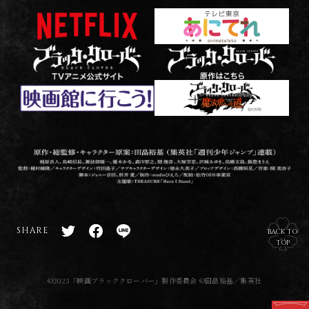
原
梶
監
脚
主
作
原
督
本
題
・
岳
：
：
歌
総
人
種
ジ
：
監
、
村
ョ
T
修
島
綾
ニ
R
SHARE
BACK TO
T
F
L
・
﨑
隆
ー
E
TOP
w
a
I
キ
信
／
音
A
i
c
N
ャ
長
キ
田
S
©2023「映画ブラッククローバー」製作委員会 ©田畠裕基／集英社
t
e
E
ラ
、
ャ
、
U
t
b
s
ク
諏
ラ
折
R