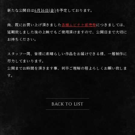
新たな公開日は
6月16日(金)
を予定しております。
尚、既にお買い上げ頂きました
各種ムビチケ前売券
につきましては、
延期致しました後の上映でもご使用頂けますので、公開日まで大切に
お持ちください。
スタッフ一同、皆様に素晴らしい作品をお届けできる様、一層制作に
尽力してまいります。
公開までお時間を頂きます事、何卒ご理解の程よろしくお願い致しま
す。
BACK TO LIST