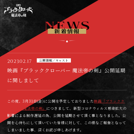
映
画
『
ブ
新着情報
ラ
ッ
ク
ク
ロ
2023.02.17
公開情報／キャスト
ー
映画『ブラッククローバー 魔法帝の剣』公開延期
バ
ー
に関しまして
魔
法
帝
この度、3月31日(金)に公開を予定しておりました
映画「ブラックク
の
剣
ローバー 魔法帝の剣」
につきまして、新型コロナウィルス感染拡大の
』
影響による制作遅延の為、公開を延期させて頂く事となりました。公
開を心待ちにして頂いていた皆様に対して、この様なご報告となって
しまいました事、深くお詫び申しあげます。