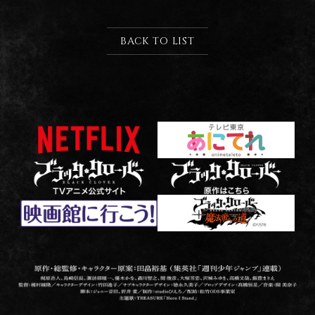
BACK TO LIST
原
梶
監
脚
主
作
原
督
本
題
・
岳
：
：
歌