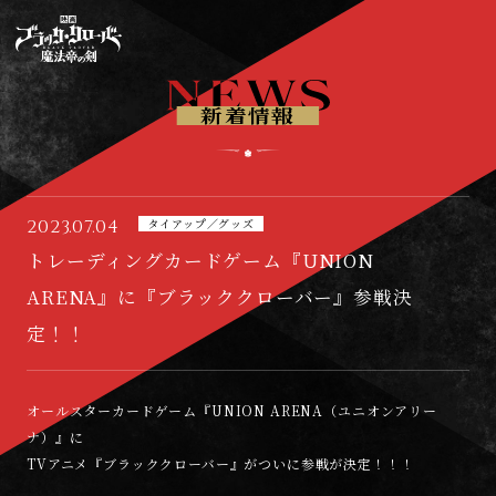
映
画
『
ブ
新着情報
ラ
ッ
ク
ク
ロ
2023.07.04
タイアップ／グッズ
ー
トレーディングカードゲーム『UNION
バ
ー
ARENA』に『ブラッククローバー』参戦決
魔
定！！
法
帝
の
剣
オールスターカードゲーム『UNION ARENA（ユニオンアリー
』
ナ）』に
TVアニメ『ブラッククローバー』がついに参戦が決定！！！