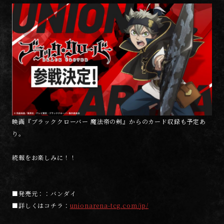
映画『ブラッククローバー 魔法帝の剣』からのカード収録も予定あ
り。
続報をお楽しみに！！
■発売元：：バンダイ
■詳しくはコチラ：
unionarena-tcg.com/jp/