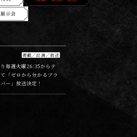
／展示会
掲載／出演／放送
)より毎週火曜26:35からテ
にて「ゼロから分かるブラ
ーバー」放送決定！