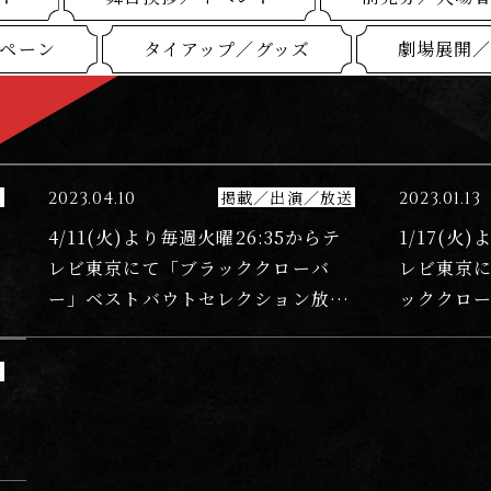
ペーン
タイアップ／グッズ
劇場展開
送
2023.04.10
掲載／出演／放送
2023.01.13
4/11(火)より毎週火曜26:35からテ
1/17(火
レビ東京にて「ブラッククローバ
レビ東京
ー」ベストバウトセレクション放送
ッククロ
決定！
送