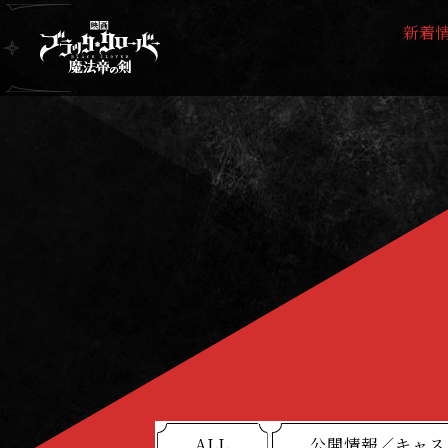
新着
映
画
『
ブ
ラ
ッ
ク
ク
ロ
ー
バ
ー
魔
法
帝
ALL
公開情報／キャス