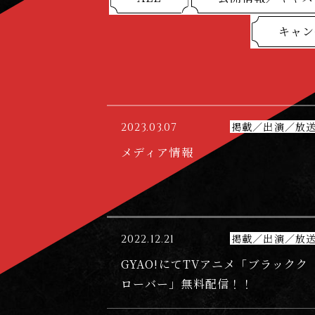
の
剣
キャン
』
2023.03.07
掲載／出演／放
メディア情報
2022.12.21
掲載／出演／放
GYAO!にてTVアニメ「ブラックク
ローバー」無料配信！！