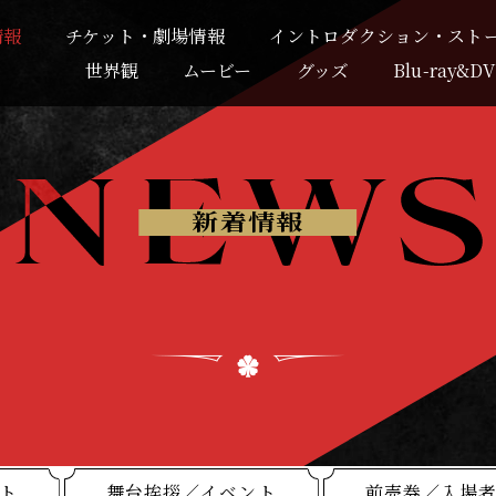
情報
チケット・劇場情報
イントロダクション・スト
世界観
ムービー
グッズ
Blu-ray&D
新着情報
ト
舞台挨拶／イベント
前売券／入場